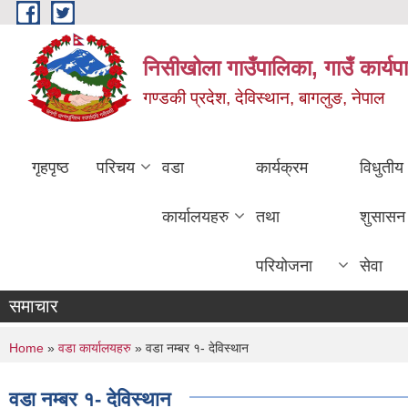
Skip to main content
निसीखोला गाउँपालिका, गाउँ कार्यप
गण्डकी प्रदेश, देविस्थान, बागलुङ, नेपाल
गृहपृष्ठ
परिचय
वडा
कार्यक्रम
विधुतीय
कार्यालयहरु
तथा
शुसासन
परियोजना
सेवा
समाचार
You are here
Home
»
वडा कार्यालयहरु
» वडा नम्बर १- देविस्थान
वडा नम्बर १- देविस्थान