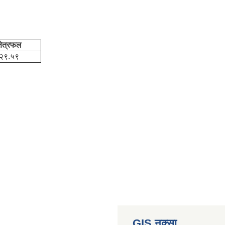
्षेत्रफल
२९.५९
GIS नक्सा