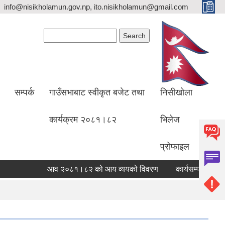
info@nisikholamun.gov.np, ito.nisikholamun@gmail.com
Search form
Search
सम्पर्क
गाउँसभाबाट स्वीकृत बजेट तथा
निसीखोला
कार्यक्रम २०८१।८२
भिलेज
प्रोफाइल
आव २०८१।८२ को आय व्ययको विवरण
कार्यसम्पादन मूल्य