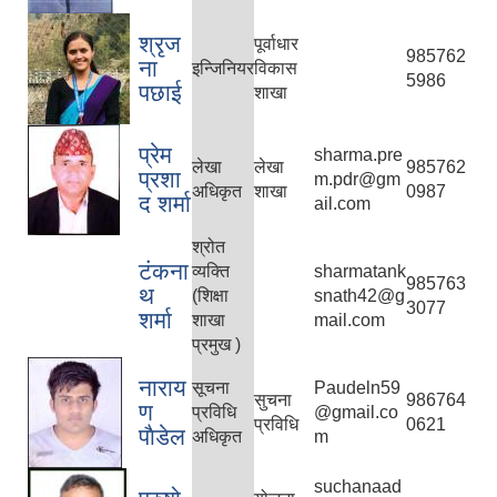
श्रृज
पूर्वाधार
985762
ना
इन्जिनियर
विकास
5986
पछाई
शाखा
प्रेम
sharma.pre
लेखा
लेखा
985762
प्रशा
m.pdr@gm
अधिकृत
शाखा
0987
द शर्मा
ail.com
श्रोत
टंकना
व्यक्ति
sharmatank
985763
थ
(शिक्षा
snath42@g
3077
शर्मा
शाखा
mail.com
प्रमुख )
नाराय
सूचना
Paudeln59
सुचना
986764
ण
प्रविधि
@gmail.co
प्रविधि
0621
पाैडेल
अधिकृत
m
suchanaad