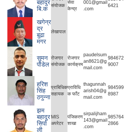
बहादुर
सेवा
001@gmail
संयोजक
6421
बि.क
केन्द्र
.com
खगेन्र
द्र
लेखापाल
बुढा
मगर
paudelsum
सुमन
रोजगार
राेजगार
984672
an8621@g
पौडेल
संयोजक
कार्यक्रम
9007
mail.com
हरिश
thagunnah
प्राबिधिक
प्राविधि
984599
सिंह
arish04@g
सहायक
क फाँट
8987
ठगुन्ना
mail.com
झम
sirpalijham
बहादुर
MIS
पं‌जिकरण
985764
143@gmail
सिर्पा
अपरेटर
शाखा
2866
.com
ली