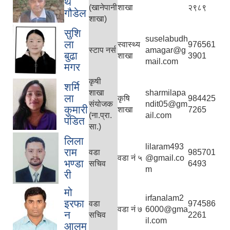
थ
(खानेपानी
शाखा
२९८९
गौडेल
शाखा)
सुशि
suselabudh
ला
स्वास्थ्य
976561
स्टाप नर्स
amagar@g
बुढा
शाखा
3901
mail.com
मगर
कृषी
शर्मि
शाखा
sharmilapa
ला
कृषि
984425
संयोजक
ndit05@gm
कुमारी
शाखा
7265
(ना.प्रा.
ail.com
पंडित
सा.)
लिला
lilaram493
राम
वडा
985701
वडा नं ५
@gmail.co
भण्डा
सचिव
6493
m
री
मो
irfanalam2
इरफा
वडा
974586
वडा नं ७
6000@gma
न
सचिव
2261
il.com
आलम