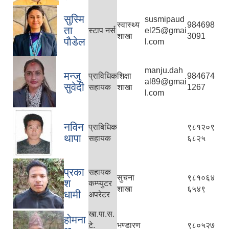
सुस्मि
susmipaud
स्वास्थ्य
984698
ता
स्टाप नर्स
el25@gmai
शाखा
3091
पाैडेल
l.com
manju.dah
मन्जु
प्राविधिक
शिक्षा
984674
al89@gmai
सुवेदी
सहायक
शाखा
1267
l.com
नविन
प्राबिधिक
९८१२०९
थापा
सहायक
६८२५
प्रका
सहायक
सुचना
९८१०६४
श
कम्प्युटर
शाखा
६५४९
धामी
अपरेटर
खा‍.पा.स.
होमना
टे.
भण्डारण
९८०५२७