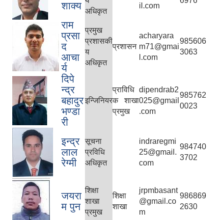
य
6976
शाक्य
il.com
अधिकृत
राम
प्रमुख
प्रसा
acharyara
प्रशासकी
985606
द
प्रशासन
m71@gmai
य
3063
आचा
l.com
अधिकृत
र्य
दिपे
न्द्र
प्राविधि
dipendrab2
985762
बहादुर
इन्जिनियर
क शाखा
025@gmail
0023
भण्डा
प्रमुख
.com
री
इन्द्र
सूचना
indraregmi
984740
लाल
प्रविधि
25@gmail.
3702
रेग्मी
अधिकृत
com
शिक्षा
jrpmbasant
जयरा
शिक्षा
986869
शाखा
@gmail.co
म पुन
शाखा
2630
प्रमुख
m