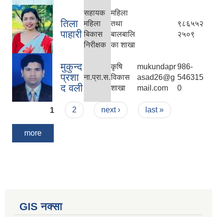
सहायक
महिला
तिला
महिला
तथा
९८६५५२
पाहारी
बिकास
बालबालि
२५०९
निरीक्षक
का शाखा
मुकुन्द
कृषि
mukundapr
986-
प्रशा
ना‍.प्रा.स.
विकास
asad26@g
546315
द वली
शाखा
mail.com
0
Pages
1
2
next ›
last »
more
GIS नक्सा