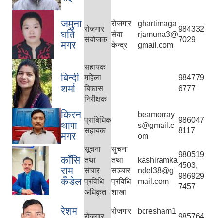
जमुना
रोजगार
ghartimaga
रोजगार
984332
घर्ति
सेवा
rjamuna3@
संयोजक
7029
मगर
केन्द्र
gmail.com
सहायक
बिन्दी
महिला
984779
शर्मा
बिकास
6777
निरीक्षक
किरन
beamorray
प्राबिधिक
986047
थापा
s@gmail.c
सहायक
8117
मगर
om
सूचना
सुचना
980519
काँसि
तथा
तथा
kashiramka
4503,
राम
संचार
सञ्चार
ndel38@g
986929
कँडेल
प्रविधि
प्रविधि
mail.com
7457
अधिकृत
शाखा
रेशम
रोजगार
bcresham1
रोजगार
985764