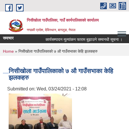
Skip to main content
निसीखोला गाउँपालिका, गाउँ कार्यपालिकाको कार्यालय
गण्डकी प्रदेश, देविस्थान, बागलुङ, नेपाल
समाचार
कार्यसम्पादन मूल्यांकन फाराम बुझाउने सम्वनधी सूचना ।
You are here
Home
» निसीखोला गाउँपालिकाकाे ७ औ गाउँसभाका केहि झलकहरु
निसीखोला गाउँपालिकाकाे ७ औ गाउँसभाका केहि
झलकहरु
Submitted on:
Wed, 03/24/2021 - 12:08