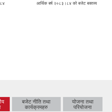
०८४
आर्थिक बर्ष २०८३।८४ को बजेट बक्तव्य
तीय
बजेट नीति तथा
योजना तथा
ive
ा
कार्यक्रमहरु
परियोजना