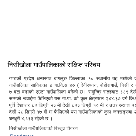
निसिखोला गाउँपालिकाको प्रशासनिक भवन
निसीखोला गाउँपालिकाको संक्षिप्त परिचय
गण्डकी प्रदेश अन्तरगत बागलुङ जिल्लाका १० स्थानीय तह मध्येको
गाउँपालिका साविकका ४ गा.वि.स हरु ( देवीस्थान, बोहोरागाउँ, निसी र 
७ वटा वडाको एउटा गाउँपालिका बनेको छ। समुन्द्रि सतहबाट ८८९ दे
सम्मको उचाईमा फैलिएको यस गा.पा. को कुल क्षेत्रफल २४४.३७ वर्ग कि.
पुर्वि देशान्तर ८२‍‌ डिग्री ५३ मी देखी ८२‍३ डिग्री १० मी र उत्तर अक्षाश‌ं २‍
देखी २८ डिग्री १७ मी मा फैलिएको यस गाउँपालिकाको कुल जनसङ्ख्या
घरधुरी ४,८९३ रहेको छ ।
निसीखोला गाउँपालिकाको विस्तृत विवरण