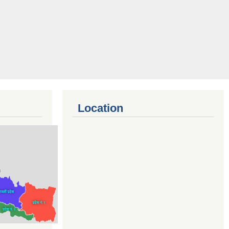
b)
Location