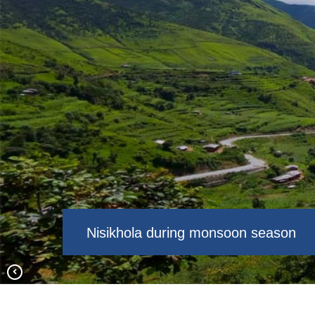
नरसिङकाेटबाट देखिने निसीखाेला सेराेफेराे
निसीखोला गाउँपालिका ६
Nisikhola during monsoon season
बोहोरागाउँ सेरोफेरो