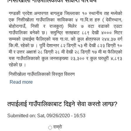
निसीखोला गाउँपालिकाको संक्षिप्त परिचय
गण्डकी प्रदेश अन्तरगत बागलुङ जिल्लाका १० स्थानीय तह मध्येको
एक निसीखोला गाउँपालिका साविकका ४ गा.वि.स हरु ( देवीस्थान,
बोहोरागाउँ, निसी र राजकुत) मिलेर ७ वटा वडाको एउटा
गाउँपालिका बनेको छ। समुन्द्रि सतहबाट ८८९ देखी ४००० मिटर
सम्मको उचाईमा फैलिएको यस गा.पा. को कुल क्षेत्रफल २४४.३७ वर्ग
कि.मी. रहेको छ । पुर्वि देशान्तर ८२‍‌ डिग्री ५३ मी देखी ८२‍३ डिग्री १०
मी र उत्तर अक्षाश‌ं २‍‌८ डिग्री २८ मी देखी २८ डिग्री १७ मी मा फैलिएको
यस गाउँपालिकाको कुल जनसङ्ख्या २३,३०० र कुल घरधुरी ४,८९३
रहेको छ ।
निसीखोला गाउँपालिकाको विस्तृत विवरण
Read more
about निसीखोला गाउँपालिकाको संक्षिप्त परिचय
तपाईलाई गाउँपालिकाबाट दिइने सेवा कस्तो लाग्छ?
Submitted on:
Sat, 09/26/2020 - 16:53
Choices
राम्राे