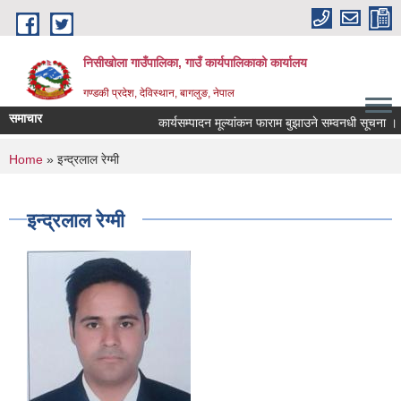
Skip to main content
निसीखोला गाउँपालिका, गाउँ कार्यपालिकाको कार्यालय
गण्डकी प्रदेश, देविस्थान, बागलुङ, नेपाल
समाचार
कार्यसम्पादन मूल्यांकन फाराम बुझाउने सम्वनधी सूचना ।
You are here
Home
» इन्द्रलाल रेग्मी
इन्द्रलाल रेग्मी