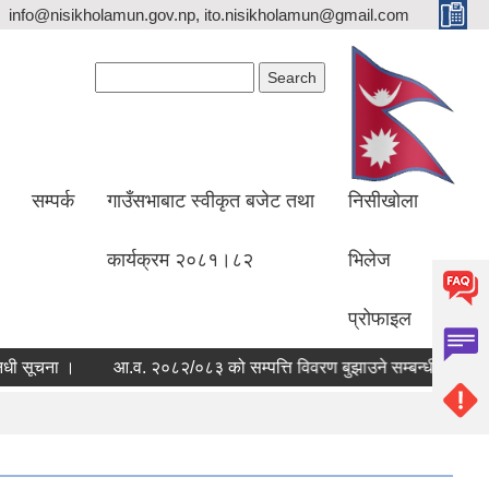
info@nisikholamun.gov.np, ito.nisikholamun@gmail.com
Search form
Search
सम्पर्क
गाउँसभाबाट स्वीकृत बजेट तथा
निसीखोला
कार्यक्रम २०८१।८२
भिलेज
प्रोफाइल
धी सूचना ।
आ.व. २०८२/०८३ को सम्पत्ति विवरण बुझाउने सम्बन्धी सूचना ।