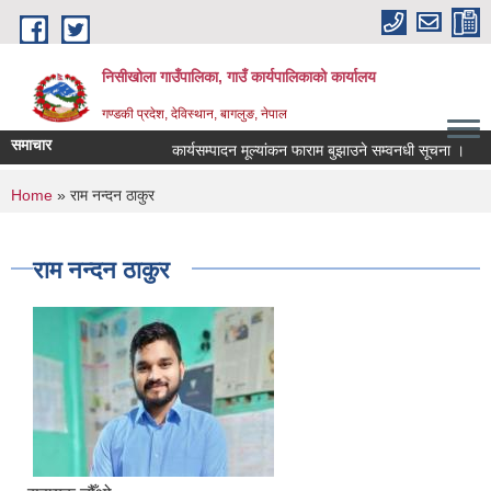
Skip to main content
निसीखोला गाउँपालिका, गाउँ कार्यपालिकाको कार्यालय
गण्डकी प्रदेश, देविस्थान, बागलुङ, नेपाल
समाचार
कार्यसम्पादन मूल्यांकन फाराम बुझाउने सम्वनधी सूचना ।
You are here
Home
» राम नन्दन ठाकुर
राम नन्दन ठाकुर