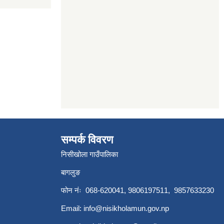
सम्पर्क विवरण
निसीखोला गाउँपालिका
बागलुङ
फोन नंः 068-620041, 9806197511, 9857633230
Email:
info@nisikholamun.gov.np