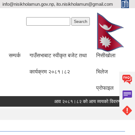
info@nisikholamun.gov.np, ito.nisikholamun@gmail.com
Search form
Search
सम्पर्क
गाउँसभाबाट स्वीकृत बजेट तथा
निसीखोला
कार्यक्रम २०८१।८२
भिलेज
प्रोफाइल
आव २०८१।८२ को आय व्ययको विवरण
कार्य